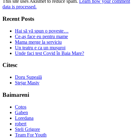
This site uses Akismet to reduce spam.
Learn how your comment
data is processed.
Recent Posts
Hai să vă spun o poveste…
Ce-aș face eu pentru mame
Mama merge la serviciu
Un teatru e ca un mușuroi
Unde faci test Covid în Baia Mare?
Citesc
Doru Șupeală
Stejar Masiv
Baimareni
Cotos
Gaben
Loredana
robert
Steli Grigore
Team For Youth