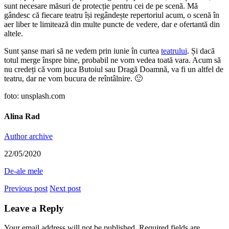
sunt necesare măsuri de protecție pentru cei de pe scenă. Mă
gândesc că fiecare teatru își regândește repertoriul acum, o scenă în
aer liber te limitează din multe puncte de vedere, dar e ofertantă din
altele.
Sunt șanse mari să ne vedem prin iunie în curtea
teatrului
. Și dacă
totul merge înspre bine, probabil ne vom vedea toată vara. Acum să
nu credeți că vom juca Butoiul sau Dragă Doamnă, va fi un altfel de
teatru, dar ne vom bucura de reîntâlnire. 🙂
foto: unsplash.com
Alina Rad
Author archive
22/05/2020
De-ale mele
Previous post
Next post
Leave a Reply
Your email address will not be published.
Required fields are