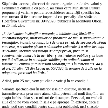
Săptămâna aceasta, directori de teatre, organizatori de festivaluri și
evenimente culturale cu public, au trimis către Ministerul Culturii
propuneri și variante pentru redeschiderea activității specifice lor,
care urmau să fie discutate împreună cu specialiști din sănătate.
Hotărârea Guvernului nr. 394/2020, publicată în Monitorul Oficial
în 20 mai, zice:
„
3. Activitatea instituțiilor muzeale, a bibliotecilor, librăriilor,
cinematografelor, studiourilor de producție de film și audiovizual, a
instituțiilor, inclusiv organizatori de drept privat, de spectacole și/sau
concerte, a centrelor și/sau a căminelor culturale și a altor instituții
de cultură, inclusiv organizații de drept privat, precum și
evenimentele culturale în aer liber și festivalurile publice și private
pot fi desfășurate în condițiile stabilite prin ordinul comun al
ministrului culturii și ministrului sănătății,emis în temeiul art. 44 și
al art. 71 alin. (2) din Legea nr. 55/2020, în termen de 5 zile de la
adoptarea prezentei hotărâri.”
Adică, prin 25 mai, vom știi când e voie și în ce condiții!
Varianta spectacolelor în interior iese din discuție, riscul de
transmitere este prea mare atunci când petreci mai mult timp într-un
spațiu închis, chiar și cu măsuri de distanțare. Personal, nu cred că
ziua când ne vom vedea în sală e pe aproape. În exterior, dacă ai
unde, poți crea condiții pentru siguranța publicului, însă și acolo,