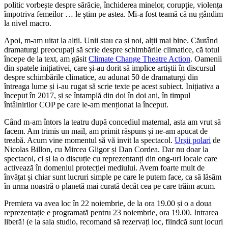
politic vorbește despre sărăcie, închiderea minelor, corupție, violența
împotriva femeilor … le știm pe astea. Mi-a fost teamă că nu gândim
la nivel macro.
Apoi, m-am uitat la alții. Unii stau ca și noi, alții mai bine. Căutând
dramaturgi preocupați să scrie despre schimbările climatice, că totul
începe de la text, am găsit
Climate Change Theatre Action
. Oamenii
din spatele inițiativei, care și-au dorit să implice artiștii în discursul
despre schimbările climatice, au adunat 50 de dramaturgi din
întreaga lume și i-au rugat să scrie texte pe acest subiect. Inițiativa a
început în 2017, și se întamplă din doi în doi ani, în timpul
întâlnirilor COP pe care le-am menționat la început.
Când m-am întors la teatru după concediul maternal, asta am vrut să
facem. Am trimis un mail, am primit răspuns și ne-am apucat de
treabă. Acum vine momentul să vă invit la spectacol.
Urșii polari
de
Nicolas Billon, cu Mircea Gligor și Dan Cordea. Dar nu doar la
spectacol, ci și la o discuție cu reprezentanți din ong-uri locale care
activează în domeniul protecției mediului. Avem foarte mult de
învățat și chiar sunt lucruri simple pe care le putem face, ca să lăsăm
în urma noastră o planetă mai curată decât cea pe care trăim acum.
Premiera va avea loc în 22 noiembrie, de la ora 19.00 și o a doua
reprezentație e programată pentru 23 noiembrie, ora 19.00. Intrarea
liberă! (e la sala studio, recomand să rezervați loc, fiindcă sunt locuri