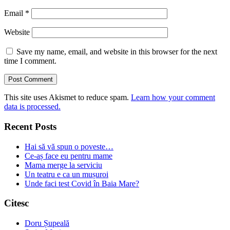
Email
*
Website
Save my name, email, and website in this browser for the next
time I comment.
This site uses Akismet to reduce spam.
Learn how your comment
data is processed.
Recent Posts
Hai să vă spun o poveste…
Ce-aș face eu pentru mame
Mama merge la serviciu
Un teatru e ca un mușuroi
Unde faci test Covid în Baia Mare?
Citesc
Doru Șupeală