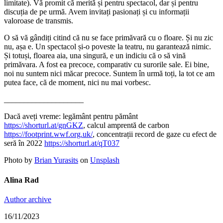
limitate). Vă promit că merită și pentru spectacol, dar și pentru
discuția de pe urmă. Avem invitați pasionați și cu informații
valoroase de transmis.
O să vă gândiți citind că nu se face primăvară cu o floare. Și nu zic
nu, așa e. Un spectacol și-o poveste la teatru, nu garantează nimic.
Și totuși, floarea aia, una singură, e un indiciu că o să vină
primăvara. A fost ea precoce, comparativ cu surorile sale. Ei bine,
noi nu suntem nici măcar precoce. Suntem în urmă toți, la tot ce am
putea face, că de moment, nici nu mai vorbesc.
____________________
Dacă aveți vreme: legământ pentru pământ
https://shorturl.at/gnGKZ
, calcul amprentă de carbon
https://footprint.wwf.org.uk/
, concentrații record de gaze cu efect de
seră în 2022
https://shorturl.at/qT037
Photo by
Brian Yurasits
on
Unsplash
Alina Rad
Author archive
16/11/2023