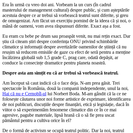
Era în urmă cu vreo doi ani. Vorbeam la un curs (în cadrul
masterului de management cultural) despre public, și cum așteptările
acestuia despre ce ar trebui să vorbească teatrul sunt diferite, și greu
de omogenizat. Am făcut un exercițiu pornind de la ideea că și noi, o
mână de oameni, vom avea răspunsuri diferite. Exact așa a fost.
Eu eram cu bebe pe drum sau proaspăt venit, nu mai rețin exact. Dar
știu că citeam știri despre conferința ONU privind schimbările
climatice și informații despre avertizările oamenilor de știință că nu
reușim să reducem emisiile de gaze cu efect de seră pentru a menține
încălzirea globală sub 1,5 grade C, prag care, odată depășit, ar
conduce la consecințe dramatice pentru planeta noastră.
Despre asta am simțit eu că ar trebui să vorbească teatrul.
Am început să caut indicii că o face deja. N-am prea găsit. Trei
spectacole în România, două la companii independente, unul la noi,
Hai că nu e Cernobîl-ul
lui Norbert Boda. M-am gândit că la ce ne
folosește căutarea unor noi forme artistice de exprimare, identificarea
de noi publicuri, discuțiile despre finanțări, etică și legislație, dacă în
viitor o să experimentăm fenomene climatice din ce în ce mai
agresive, pagube materiale, lipsă hrană că o să fie prea uscat
pământul pentru a cultiva orice în el?
De o formă de activism se ocupă teatrul politic. Dar la noi, teatrul