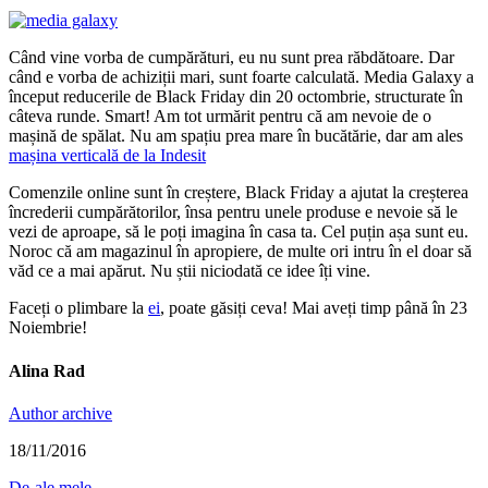
Când vine vorba de cumpărături, eu nu sunt prea răbdătoare. Dar
când e vorba de achiziții mari, sunt foarte calculată. Media Galaxy a
început reducerile de Black Friday din 20 octombrie, structurate în
câteva runde. Smart! Am tot urmărit pentru că am nevoie de o
mașină de spălat. Nu am spațiu prea mare în bucătărie, dar am ales
mașina verticală de la Indesit
Comenzile online sunt în creștere, Black Friday a ajutat la creșterea
încrederii cumpărătorilor, însa pentru unele produse e nevoie să le
vezi de aproape, să le poți imagina în casa ta. Cel puțin așa sunt eu.
Noroc că am magazinul în apropiere, de multe ori intru în el doar să
văd ce a mai apărut. Nu știi niciodată ce idee îți vine.
Faceți o plimbare la
ei
, poate găsiți ceva! Mai aveți timp până în 23
Noiembrie!
Alina Rad
Author archive
18/11/2016
De-ale mele