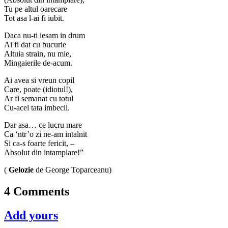
Tu pe altul oarecare
Tot asa l-ai fi iubit.
Daca nu-ti iesam in drum
Ai fi dat cu bucurie
Altuia strain, nu mie,
Mingaierile de-acum.
Ai avea si vreun copil
Care, poate (idiotul!),
Ar fi semanat cu totul
Cu-acel tata imbecil.
Dar asa… ce lucru mare
Ca ‘ntr’o zi ne-am intalnit
Si ca-s foarte fericit, –
Absolut din intamplare!”
(
Gelozie
de George Toparceanu)
4 Comments
Add yours