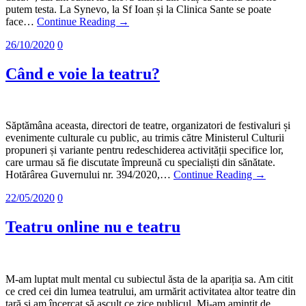
putem testa. La Synevo, la Sf Ioan și la Clinica Sante se poate
face…
Continue Reading →
26/10/2020
0
Când e voie la teatru?
Săptămâna aceasta, directori de teatre, organizatori de festivaluri și
evenimente culturale cu public, au trimis către Ministerul Culturii
propuneri și variante pentru redeschiderea activității specifice lor,
care urmau să fie discutate împreună cu specialiști din sănătate.
Hotărârea Guvernului nr. 394/2020,…
Continue Reading →
22/05/2020
0
Teatru online nu e teatru
M-am luptat mult mental cu subiectul ăsta de la apariția sa. Am citit
ce cred cei din lumea teatrului, am urmărit activitatea altor teatre din
țară și am încercat să ascult ce zice publicul. Mi-am amintit de