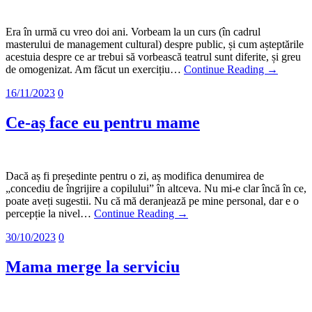
Era în urmă cu vreo doi ani. Vorbeam la un curs (în cadrul
masterului de management cultural) despre public, și cum așteptările
acestuia despre ce ar trebui să vorbească teatrul sunt diferite, și greu
de omogenizat. Am făcut un exercițiu…
Continue Reading →
16/11/2023
0
Ce-aș face eu pentru mame
Dacă aș fi președinte pentru o zi, aș modifica denumirea de
„concediu de îngrijire a copilului” în altceva. Nu mi-e clar încă în ce,
poate aveți sugestii. Nu că mă deranjează pe mine personal, dar e o
percepție la nivel…
Continue Reading →
30/10/2023
0
Mama merge la serviciu