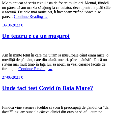
M-am apucat să scriu textul ăsta de foarte multe ori. Mental, fiindcă
nu părea că am ocazia să ajung la calculator, decât pentru a plăti câte
o factură. De cele mai multe ori, îl începeam zicând ”dacă ți se
pare…
Continue Reading →
16/10/2023
0
Un teatru e ca un mușuroi
Am în minte felul în care mă uitam la mușuroaie când eram mică, o
moviliță de pământ, care din afară, uneori, părea părăsită. Dacă nu
stăteai mai mult timp în fața lui, să apuci să vezi cărările făcute de
furnici,…
Continue Reading →
27/06/2021
0
Unde faci test Covid în Baia Mare?
Fiindcă vine vremea răcelilor și vom fi preocupați de gândul că “dar,
dacă?”, azi am sunat la câteva clinici din oraș ca să aflu cum ne